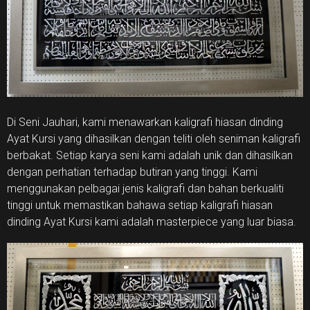
Di Seni Jauhari, kami menawarkan kaligrafi hiasan dinding
Ayat Kursi yang dihasilkan dengan teliti oleh seniman kaligrafi
berbakat. Setiap karya seni kami adalah unik dan dihasilkan
dengan perhatian terhadap butiran yang tinggi. Kami
menggunakan pelbagai jenis kaligrafi dan bahan berkualiti
tinggi untuk memastikan bahawa setiap kaligrafi hiasan
dinding Ayat Kursi kami adalah masterpiece yang luar biasa.