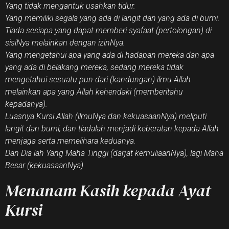
Yang tidak mengantuk usahkan tidur.
Yang memiliki segala yang ada di langit dan yang ada di bumi.
Tiada sesiapa yang dapat memberi syafaat (pertolongan) di
sisiNya melainkan dengan izinNya.
Yang mengetahui apa yang ada di hadapan mereka dan apa
yang ada di belakang mereka, sedang mereka tidak
mengetahui sesuatu pun dari (kandungan) ilmu Allah
melainkan apa yang Allah kehendaki (memberitahu
kepadanya).
Luasnya Kursi Allah (ilmuNya dan kekuasaanNya) meliputi
langit dan bumi; dan tiadalah menjadi keberatan kepada Allah
menjaga serta memelihara keduanya.
Dan Dia lah Yang Maha Tinggi (darjat kemuliaanNya), lagi Maha
Besar (kekuasaanNya)
Menanam Kasih kepada Ayat
Kursi