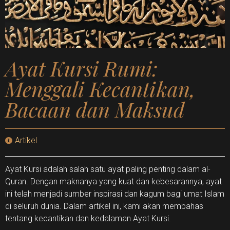
Ayat Kursi Rumi:
Menggali Kecantikan,
Bacaan dan Maksud
Artikel
Ayat Kursi adalah salah satu ayat paling penting dalam al-
Quran. Dengan maknanya yang kuat dan kebesarannya, ayat
ini telah menjadi sumber inspirasi dan kagum bagi umat Islam
di seluruh dunia. Dalam artikel ini, kami akan membahas
tentang kecantikan dan kedalaman Ayat Kursi.