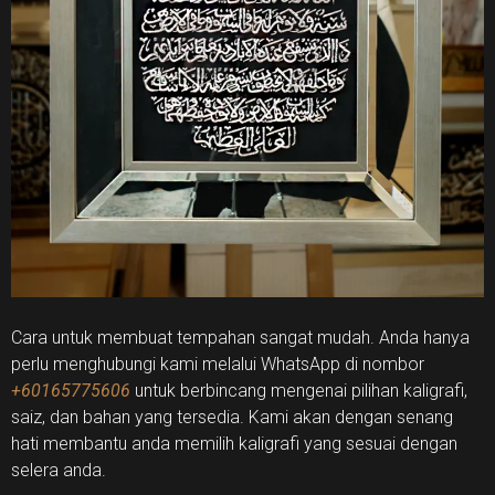
Cara untuk membuat tempahan sangat mudah. Anda hanya
perlu menghubungi kami melalui WhatsApp di nombor
+60165775606
untuk berbincang mengenai pilihan kaligrafi,
saiz, dan bahan yang tersedia. Kami akan dengan senang
hati membantu anda memilih kaligrafi yang sesuai dengan
selera anda.